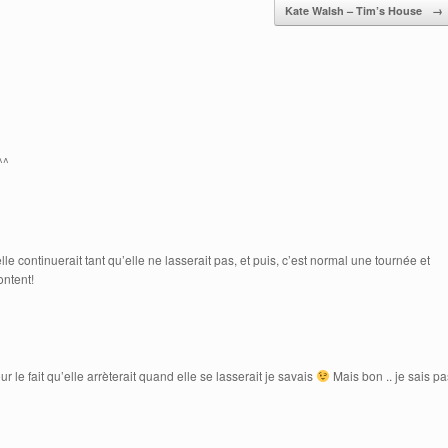
Kate Walsh – Tim’s House
→
^^
lle continuerait tant qu’elle ne lasserait pas, et puis, c’est normal une tournée et
ontent!
ur le fait qu’elle arrèterait quand elle se lasserait je savais
Mais bon .. je sais pa