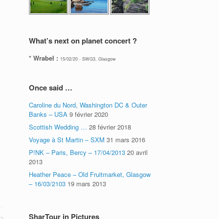
What’s next on planet concert ?
* Wrabel :
15/02/20 - SWG3, Glasgow
Once said …
Caroline du Nord, Washington DC & Outer
Banks – USA
9 février 2020
Scottish Wedding …
28 février 2018
Voyage à St Martin – SXM
31 mars 2016
P!NK – Paris, Bercy – 17/04/2013
20 avril
2013
Heather Peace – Old Fruitmarket, Glasgow
– 16/03/2103
19 mars 2013
SharTour in Pictures