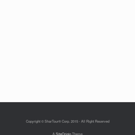
Copyright © SharTour® Corp. 2015 - All Right Reserved
A
SiteOrigin
Theme