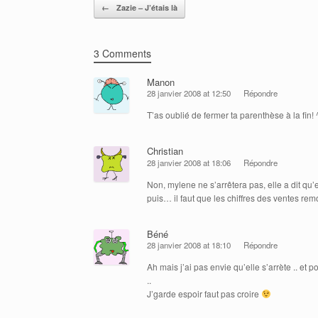
Post navigation
←
Zazie – J’étais là
3 Comments
Manon
28 janvier 2008 at 12:50
Répondre
T’as oublié de fermer ta parenthèse à la fin! 
Christian
28 janvier 2008 at 18:06
Répondre
Non, mylene ne s’arrêtera pas, elle a dit qu’e
puis… il faut que les chiffres des ventes rem
Béné
28 janvier 2008 at 18:10
Répondre
Ah mais j’ai pas envie qu’elle s’arrète .. et po
..
J’garde espoir faut pas croire