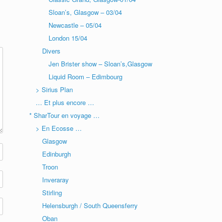
Sloan’s, Glasgow – 03/04
Newcastle – 05/04
London 15/04
Divers
Jen Brister show – Sloan’s,Glasgow
Liquid Room – Edimbourg
> Sirius Plan
… Et plus encore …
* SharTour en voyage …
> En Ecosse …
Glasgow
Edinburgh
Troon
Inveraray
Stirling
Helensburgh / South Queensferry
Oban