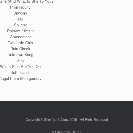
She (And What Is She To You?)
Promiscuity
Unworry
Jay
Splinter
Present / Infant
Amendment
Two Little Girls
Rain Check
Unknown Song
Zoo
Which Side Are You On
Both Hands
Angel From Montgomery
Copyright © SharTour® Corp. 2015 - All Right Reserved
A
SiteOrigin
Theme