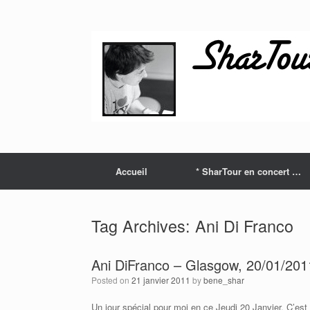
Skip
to
content
Accueil
* SharTour en concert …
Tag Archives:
Ani Di Franco
Ani DiFranco – Glasgow, 20/01/201
Posted on
21 janvier 2011
by
bene_shar
Un jour spécial pour moi en ce Jeudi 20 Janvier. C’est