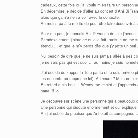
cadeaux, cette fois ci j’ai voulu m’en faire un personn
En décembre je décide d’aller au concert d’
Ani DiFra
alors que ça n’a rien à voir avec le contexte.
Au moins ça à le mérite de peut être faire découvrir à c
Pour ma part, je connais Ani DiFranco de loin j’avoue.
Paradoxalement j’aime ce qu’elle fait, mais je ne me s
étendu … et que je m’y perds dès que j’y jette un oeil 
Nul besoin de dire que je ne suis jamais allée à ses co
je ne sais pas qui est quoi … au moins je suis honnête
J’ai décidé de zapper la 1ère partie et je suis arrivée p
les concerts ça rapproche lol). A l’heure ? Mais ce n’e
En retard mais bon … Wendy me rejoint et j’apprends qu
paire !!! lol
Je découvre sur scène une personne qui a beaucoup d
Une personne qui discute énormément et qui explique l
Ah j’ai oublié de préciser que Ani était accompagnée … 