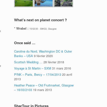
What’s next on planet concert ?
.
* Wrabel :
15/02/20 - SWG3, Glasgow
s
Once said …
Caroline du Nord, Washington DC & Outer
Banks – USA
9 février 2020
Scottish Wedding …
28 février 2018
e
Voyage à St Martin – SXM
31 mars 2016
P!NK – Paris, Bercy – 17/04/2013
20 avril
2013
Heather Peace – Old Fruitmarket, Glasgow
– 16/03/2103
19 mars 2013
SharTour in Pictures