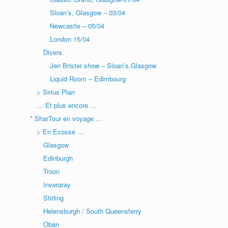
Sloan’s, Glasgow – 03/04
Newcastle – 05/04
London 15/04
Divers
Jen Brister show – Sloan’s,Glasgow
Liquid Room – Edimbourg
> Sirius Plan
… Et plus encore …
* SharTour en voyage …
> En Ecosse …
Glasgow
Edinburgh
Troon
Inveraray
Stirling
Helensburgh / South Queensferry
Oban