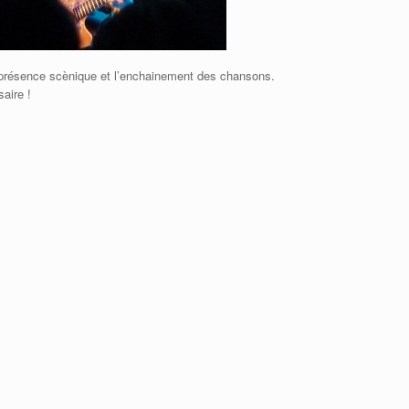
 présence scènique et l’enchainement des chansons.
aire !